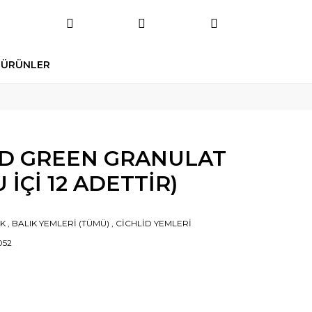
 ÜRÜNLER
LİD GREEN GRANULAT
 İÇİ 12 ADETTİR)
IK
,
BALIK YEMLERİ (TÜMÜ)
,
CİCHLİD YEMLERİ
052