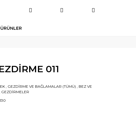
 ÜRÜNLER
GEZDİRME 011
EK
,
GEZDİRME VE BAĞLAMALAR (TÜMÜ)
,
BEZ VE
İL GEZDİRMELER
130