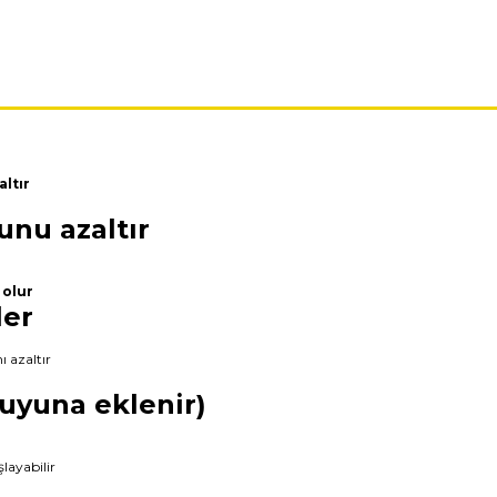
ltır
unu azaltır
 olur
ler
ı azaltır
suyuna eklenir)
layabilir