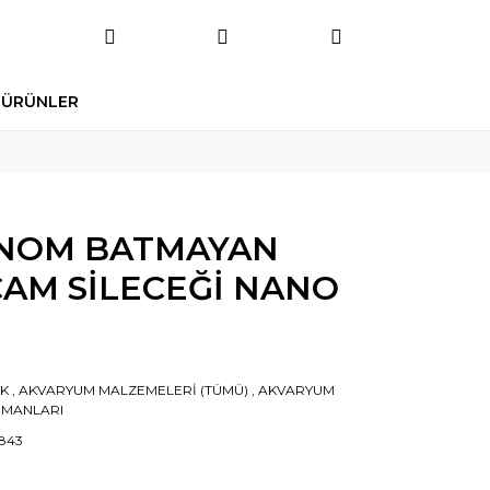
 ÜRÜNLER
ANOM BATMAYAN
CAM SİLECEĞİ NANO
IK
,
AKVARYUM MALZEMELERİ (TÜMÜ)
,
AKVARYUM
PMANLARI
843