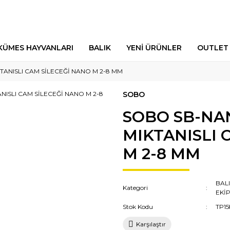
KÜMES HAYVANLARI
BALIK
YENİ ÜRÜNLER
OUTLET
ANISLI CAM SİLECEĞİ NANO M 2-8 MM
SOBO
SOBO SB-N
MIKTANISLI 
M 2-8 MM
BAL
Kategori
EKİ
Stok Kodu
TP15
Karşılaştır