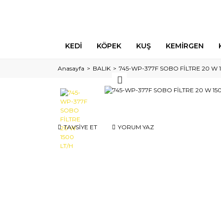
KEDİ
KÖPEK
KUŞ
KEMİRGEN
Anasayfa
BALIK
745-WP-377F SOBO FİLTRE 20 W 1
TAVSİYE ET
YORUM YAZ