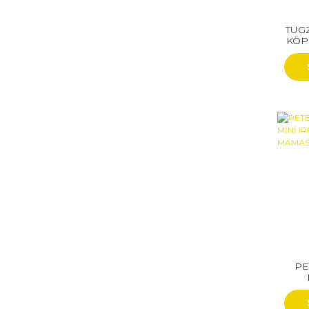
TUG
KÖP
PE
Y