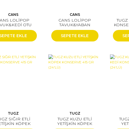
CANS
CANS
ANS LOLİPOP
CANS LOLİPOP
TUGZ
AVUK&KEDİ OTU
TAVUK&YABAN
KONSER
15X1,4 GR
MERSİNİ 15X1,4 GR
KO
F
SEPETE EKLE
SEPETE EKLE
SE
TUGZ
TUGZ
UGZ SIĞIR ETLİ
TUGZ KUZU ETLİ
TUGZ
ETİŞKİN KÖPEK
YETİŞKİN KÖPEK
YET
NSERVE 415 GR
KONSERVE 415 GR
KONS