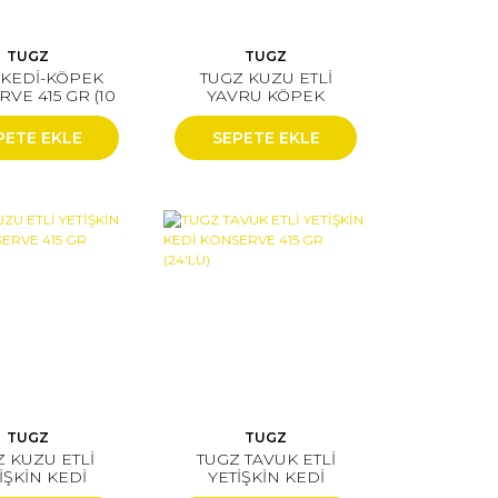
TUGZ
TUGZ
 KEDİ-KÖPEK
TUGZ KUZU ETLİ
VE 415 GR (10
YAVRU KÖPEK
Lİ VE ÜSTÜ
KONSERVE 415 GR
İYATIDIR)
(24'LÜ)
PETE EKLE
SEPETE EKLE
TUGZ
TUGZ
 KUZU ETLİ
TUGZ TAVUK ETLİ
İŞKİN KEDİ
YETİŞKİN KEDİ
ERVE 415 GR
KONSERVE 415 GR