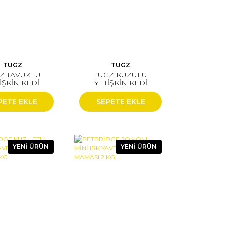
TUGZ
TUGZ
Z TAVUKLU
TUGZ KUZULU
İŞKİN KEDİ
YETİŞKİN KEDİ
ASI 15 KG
MAMASI 15 KG
PETE EKLE
SEPETE EKLE
YENİ ÜRÜN
YENİ ÜRÜN