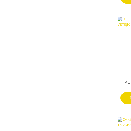
PE
ETL