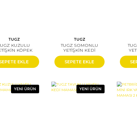
TUGZ
TUGZ
TUGZ KUZULU
TUGZ SOMONLU
TUG
ETİŞKİN KÖPEK
YETİŞKİN KEDİ
YET
MAMASI 15 KG
MAMASI 15 KG
MAM
SEPETE EKLE
SEPETE EKLE
SE
YENİ ÜRÜN
YENİ ÜRÜN