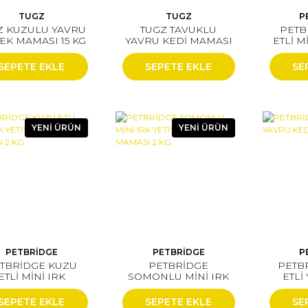
TUGZ
TUGZ
P
Z KUZULU YAVRU
TUGZ TAVUKLU
PETB
EK MAMASI 15 KG
YAVRU KEDİ MAMASI
ETLİ M
15 KG
KÖPEK
SEPETE EKLE
SEPETE EKLE
SE
YENİ ÜRÜN
YENİ ÜRÜN
PETBRİDGE
PETBRİDGE
P
TBRİDGE KUZU
PETBRİDGE
PETB
ETLİ MİNİ IRK
SOMONLU MİNİ IRK
ETLİ
ETİŞKİN KÖPEK
YETİŞKİN KÖPEK
MA
MAMASI 2 KG
MAMASI 2 KG
SEPETE EKLE
SEPETE EKLE
SE