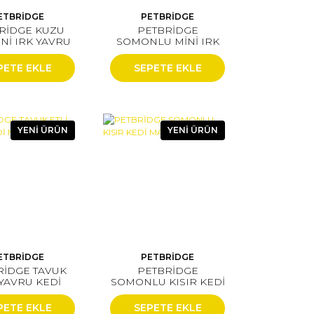
ETBRİDGE
PETBRİDGE
RİDGE KUZU
PETBRİDGE
İNİ IRK YAVRU
SOMONLU MİNİ IRK
 MAMASI 2 KG
YAVRU KÖPEK
MAMASI 2 KG
PETE EKLE
SEPETE EKLE
YENİ ÜRÜN
YENİ ÜRÜN
ETBRİDGE
PETBRİDGE
RİDGE TAVUK
PETBRİDGE
 YAVRU KEDİ
SOMONLU KISIR KEDİ
MASI 2 KG
MAMASI 2 KG
PETE EKLE
SEPETE EKLE