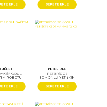
(24'LÜ)
(24'LÜ)
PETE EKLE
SEPETE EKLE
TUĞPET
PETBRİDGE
RAKTİF ÖDÜL
PETBRİDGE
TIM ROBOTU
SOMONLU YETİŞKİN
KEDİ MAMASI 12 KG
PETE EKLE
SEPETE EKLE