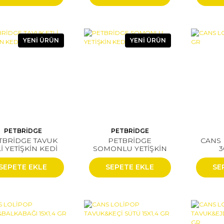
YENİ ÜRÜN
YENİ ÜRÜN
PETBRİDGE
PETBRİDGE
TBRİDGE TAVUK
PETBRİDGE
CANS 
İ YETİŞKİN KEDİ
SOMONLU YETİŞKİN
3
MAMASI 2 KG
KEDİ MAMASI 2 KG
SEPETE EKLE
SEPETE EKLE
SE