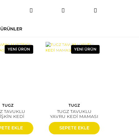
 ÜRÜNLER
YENİ ÜRÜN
YENİ ÜRÜN
TUGZ
TUGZ
Z TAVUKLU
TUGZ TAVUKLU
İŞKİN KEDİ
YAVRU KEDİ MAMASI
MASI 1 KG
1 KG
PETE EKLE
SEPETE EKLE