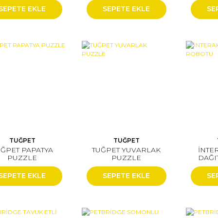
(24'LÜ)
(24'LÜ)
SEPETE EKLE
SEPETE EKLE
SE
TUĞPET
TUĞPET
UĞPET PAPATYA
TUĞPET YUVARLAK
İNTE
PUZZLE
PUZZLE
DAĞI
SEPETE EKLE
SEPETE EKLE
SE