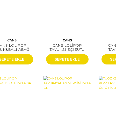
CANS
CANS
ANS LOLİPOP
CANS LOLİPOP
CAN
VUK&BALKABAĞI
TAVUK&KEÇİ SÜTÜ
TA
15X1,4 GR
15X1,4 GR
MEYVE
SEPETE EKLE
SEPETE EKLE
SE