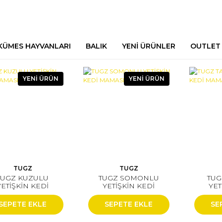
KÜMES HAYVANLARI
BALIK
YENİ ÜRÜNLER
OUTLET
YENİ ÜRÜN
YENİ ÜRÜN
TUGZ
TUGZ
TUGZ KUZULU
TUGZ SOMONLU
TUG
YETİŞKİN KEDİ
YETİŞKİN KEDİ
YET
MAMASI 1 KG
MAMASI 1 KG
MA
SEPETE EKLE
SEPETE EKLE
SE