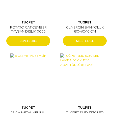
TUĞPET
TUĞPET
POTATO CAT ÇEMBER
GÜVERCİN BANYOLUK
TAVŞAN DİŞLİK 0066
60X40X10 CM
SEPETE EKLE
SEPETE EKLE
TUĞPET
TUĞPET
15 CM METAL YEMLİK
TUĞPET SMD 5730 LED