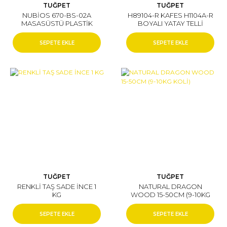
TUĞPET
TUĞPET
NUBİOS 670-BS-02A
H89104-R KAFES H1104A-R
MASASÜSTÜ PLASTİK
BOYALI YATAY TELLİ
AKVARYUM SETİ 12 L
FANUS
SEPETE EKLE
SEPETE EKLE
TUĞPET
TUĞPET
RENKLİ TAŞ SADE İNCE 1
NATURAL DRAGON
KG
WOOD 15-50CM (9-10KG
KOLİ)
SEPETE EKLE
SEPETE EKLE