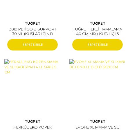
TUĞPET
TUĞPET
3019 PETİGO B SUPPORT
TUĞPET TEKLİ TIRMALAMA
30 ML (KUŞLAR İÇİN B
40 CM MİX ( KUTU İÇİ 5
VİTAMİNİ) ( KUTU İÇİ 6
ADETTİR)
ADETTİR)
SEPETE EKLE
SEPETE EKLE
TUĞPET
TUĞPET
HERKÜL EKO KÖPEK
EVOHE XL MAMA VE SU