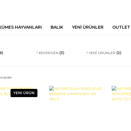
KÜMES HAYVANLARI
BALIK
YENİ ÜRÜNLER
OUTLET
6)
KEMİRGEN
(3)
YENİ ÜRÜNLER
(2)
ktakiler
YENİ ÜRÜN