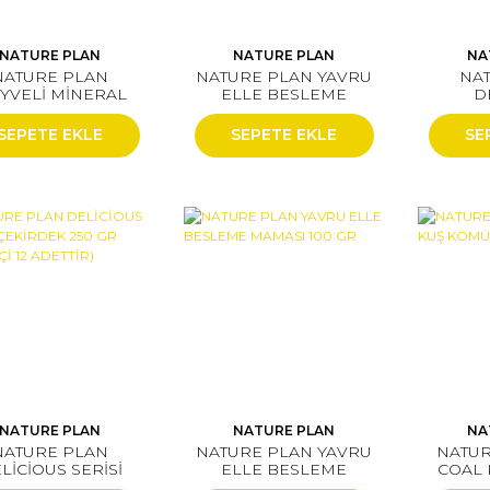
NATURE PLAN
NATURE PLAN
NA
NATURE PLAN
NATURE PLAN YAVRU
NA
YVELİ MİNERAL
ELLE BESLEME
D
K ALTIGEN (18'Lİ)
MAMASI 500 GR (18'Lİ)
SOYU
250GR
SEPETE EKLE
SEPETE EKLE
SE
NATURE PLAN
NATURE PLAN
NA
NATURE PLAN
NATURE PLAN YAVRU
NATUR
LİCİOUS SERİSİ
ELLE BESLEME
COAL
KİRDEK 250 GR
MAMASI 100 GR