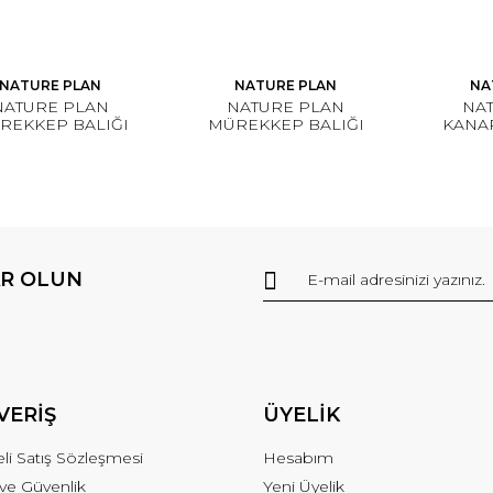
NATURE PLAN
NATURE PLAN
NA
NATURE PLAN
NATURE PLAN
NA
REKKEP BALIĞI
MÜREKKEP BALIĞI
KANAR
EMİĞİ MEDİUM
KEMİĞİ LARGE
GR 
R OLUN
VERİŞ
ÜYELİK
li Satış Sözleşmesi
Hesabım
k ve Güvenlik
Yeni Üyelik