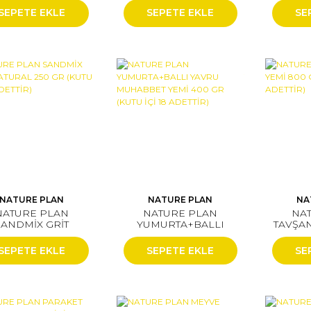
U İÇİ 12 ADETTİR)
SEPETE EKLE
SEPETE EKLE
SE
NATURE PLAN
NATURE PLAN
NA
NATURE PLAN
NATURE PLAN
NA
SANDMİX GRİT
YUMURTA+BALLI
TAVŞAN
ATURAL 250 GR
YAVRU MUHABBET
(KUTU 
U İÇİ 12 ADETTİR)
YEMİ 400 GR (KUTU
SEPETE EKLE
SEPETE EKLE
SE
İÇİ 18 ADETTİR)