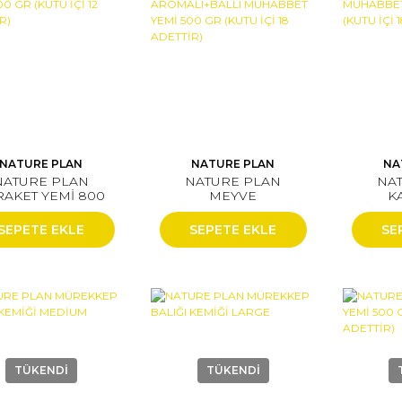
NATURE PLAN
NATURE PLAN
NA
NATURE PLAN
NATURE PLAN
NA
RAKET YEMİ 800
MEYVE
K
R (KUTU İÇİ 12
AROMALI+BALLI
MUHAB
ADETTİR)
MUHABBET YEMİ 500
GR (
SEPETE EKLE
SEPETE EKLE
SE
GR (KUTU İÇİ 18
ADETTİR)
TÜKENDİ
TÜKENDİ