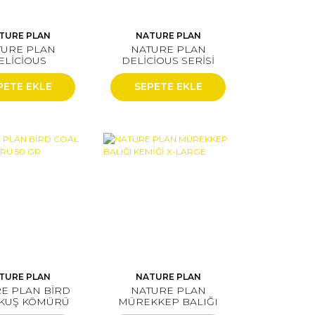
TURE PLAN
NATURE PLAN
TURE PLAN
NATURE PLAN
ELİCİOUS
DELİCİOUS SERİSİ
LMUŞ YULAF
ANASONLU KUM
 (KUTU İÇİ 12
250GR (KUTU İÇİ 12
PETE EKLE
SEPETE EKLE
ADETTİR)
ADETTİR)
TURE PLAN
NATURE PLAN
E PLAN BİRD
NATURE PLAN
 KUŞ KÖMÜRÜ
MÜREKKEP BALIĞI
50 GR
KEMİĞİ X-LARGE