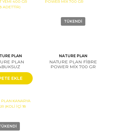
TÜKENDİ
TURE PLAN
NATURE PLAN
TURE PLAN
NATURE PLAN FİBRE
ABUKSUZ
POWER MİX 700 GR
BET YEMİ 400
KUTU İÇİ 18
PETE EKLE
ADETTİR)
TÜKENDİ