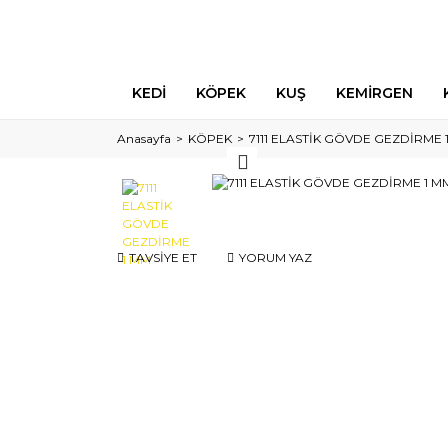
KEDİ
KÖPEK
KUŞ
KEMİRGEN
Anasayfa
KÖPEK
7111 ELASTİK GÖVDE GEZDİRME 
TAVSİYE ET
YORUM YAZ