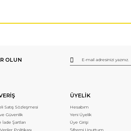
R OLUN
VERİŞ
ÜYELİK
li Satış Sözleşmesi
Hesabım
k ve Güvenlik
Yeni Üyelik
e İade Şartları
Üye Girişi
 Veriler Politikası
Şifremi Unuttum