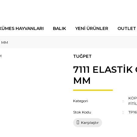
KÜMES HAYVANLARI
BALIK
YENİ ÜRÜNLER
OUTLET
1 MM
TUĞPET
7111 ELASTİ
MM
KÖP
Kategori
FİT
Stok Kodu
TP16
Karşılaştır