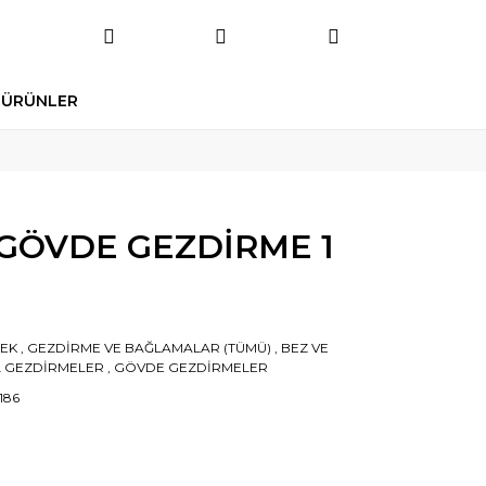
 ÜRÜNLER
K GÖVDE GEZDİRME 1
EK
,
GEZDİRME VE BAĞLAMALAR (TÜMÜ)
,
BEZ VE
İL GEZDİRMELER
,
GÖVDE GEZDİRMELER
186